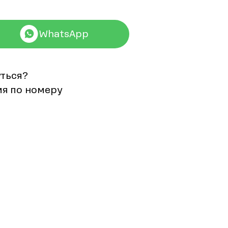
WhatsApp
уться?
мя по номеру