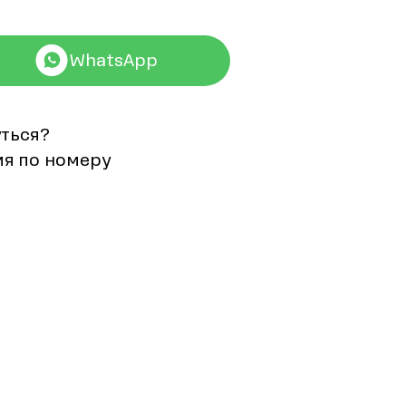
WhatsApp
уться?
мя по номеру