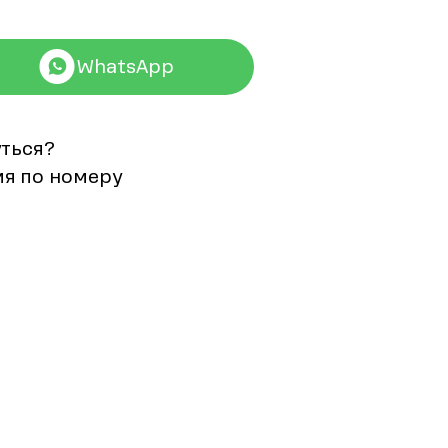
WhatsApp
уться?
мя по номеру