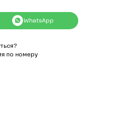
WhatsApp
уться?
мя по номеру