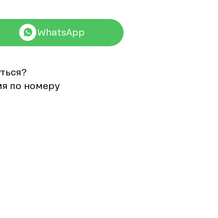
WhatsApp
уться?
мя по номеру