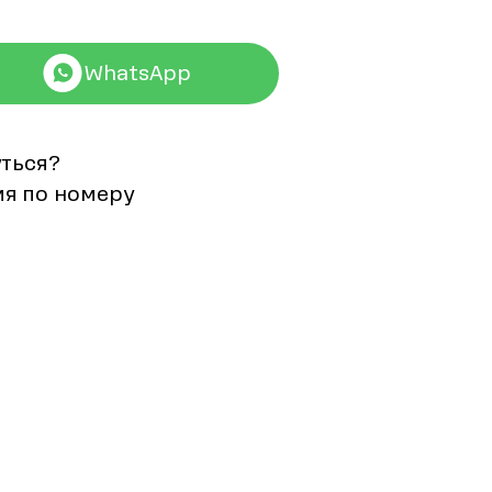
WhatsApp
уться?
мя по номеру