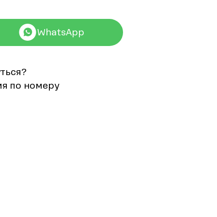
WhatsApp
уться?
мя по номеру