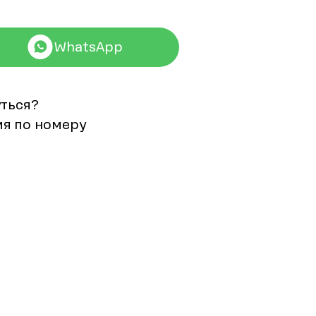
WhatsApp
уться?
мя по номеру