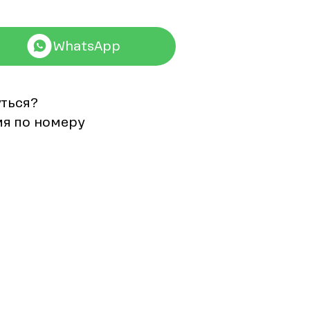
WhatsApp
уться?
мя по номеру