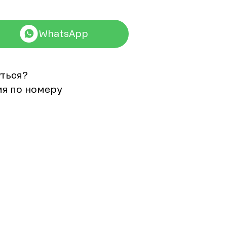
WhatsApp
уться?
мя по номеру