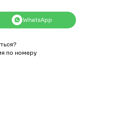
WhatsApp
уться?
мя по номеру