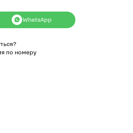
WhatsApp
уться?
мя по номеру