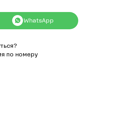
WhatsApp
уться?
мя по номеру