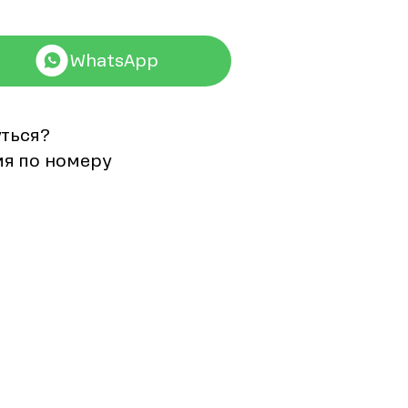
WhatsApp
уться?
мя по номеру