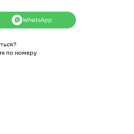
WhatsApp
уться?
мя по номеру