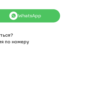
WhatsApp
уться?
мя по номеру