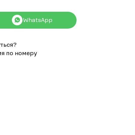
WhatsApp
уться?
мя по номеру