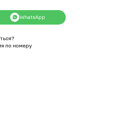
WhatsApp
уться?
мя по номеру