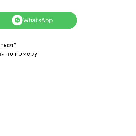
WhatsApp
уться?
мя по номеру