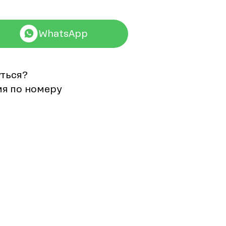
WhatsApp
уться?
мя по номеру