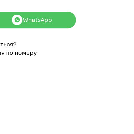
WhatsApp
уться?
мя по номеру