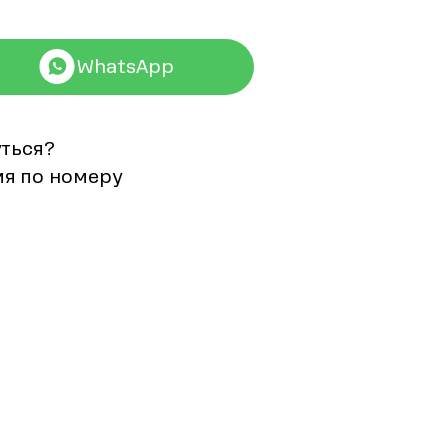
WhatsApp
уться?
мя по номеру