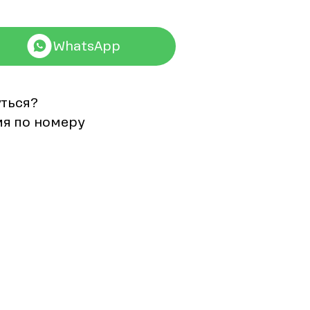
WhatsApp
уться?
мя по номеру