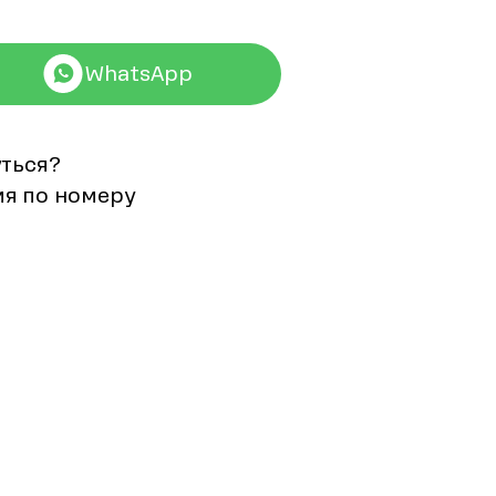
WhatsApp
уться?
мя по номеру