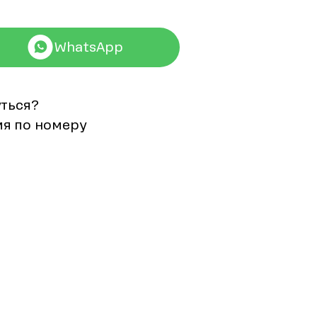
WhatsApp
уться?
мя по номеру