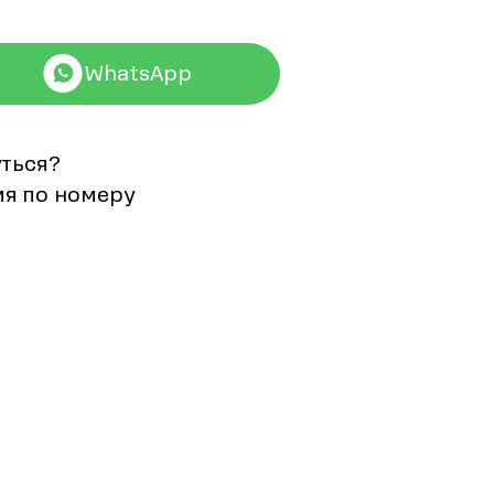
WhatsApp
уться?
мя по номеру