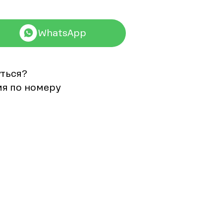
WhatsApp
уться?
мя по номеру